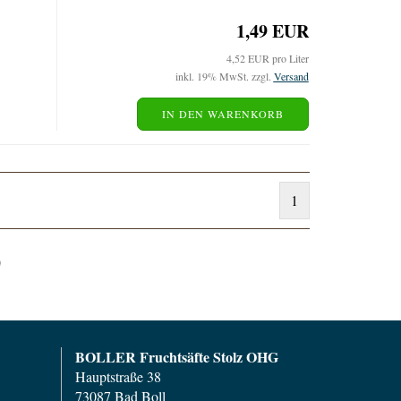
1,49 EUR
4,52 EUR pro Liter
inkl. 19% MwSt. zzgl.
Versand
IN DEN WARENKORB
1
)
BOLLER Fruchtsäfte Stolz OHG
Hauptstraße 38
73087 Bad Boll