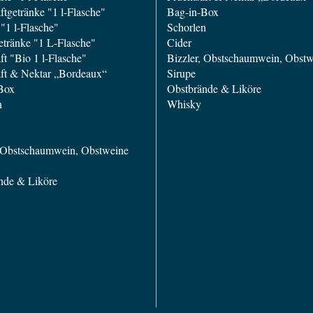
ftgetränke "1 l-Flasche"
Bag-in-Box
"1 l-Flasche"
Schorlen
etränke "1 L-Flasche"
Cider
ft "Bio 1 l-Flasche"
Bizzler, Obstschaumwein, Obst
aft & Nektar „Bordeaux“
Sirupe
Box
Obstbrände & Liköre
n
Whisky
, Obstschaumwein, Obstweine
nde & Liköre