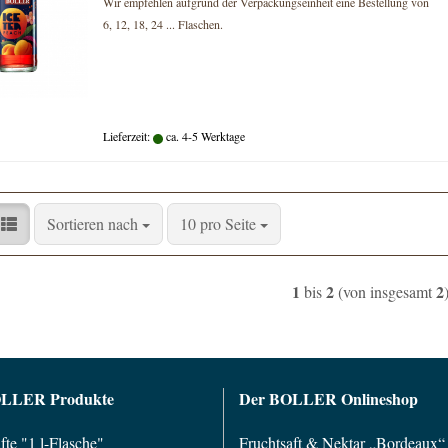
Wir empfehlen aufgrund der Verpackungseinheit eine Bestellung von
6, 12, 18, 24 ... Flaschen.
Lieferzeit:
ca. 4-5 Werktage
Sortieren nach
pro Seite
Sortieren nach
10 pro Seite
1
2
2
bis
(von insgesamt
OLLER Produkte
Der BOLLER Onlineshop
fte "1 l-Flasche"
Fruchtsaft & Nektar „Bordeaux“