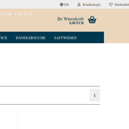
DE
Kundenlogin
Merkzettel
9 7164 9 12 11 0
Ihr Warenkorb
0,00 EUR
VICE
HÄNDLERSUCHE
SAFTWISSEN
1