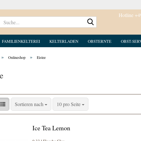
Hotline +4
Suche...
FAMILIENKELTEREI
KELTERLADEN
OBSTERNTE
OBST-SER
»
»
Onlineshop
Eistee
e
Sortieren nach
pro Seite
Sortieren nach
10 pro Seite
Ice Tea Lemon