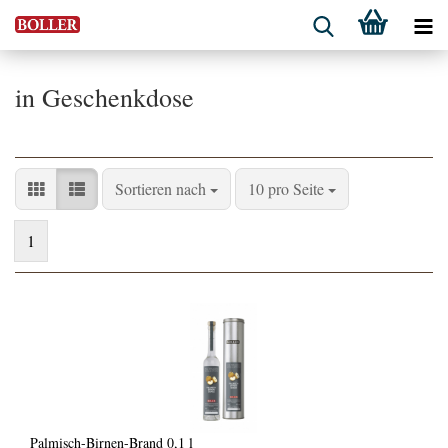
in Geschenkdose
Sortieren nach
pro Seite
Sortieren nach
10 pro Seite
1
Palmisch-Birnen-Brand 0,1 l