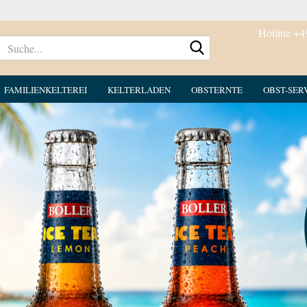
Hotline +4
Suche...
FAMILIENKELTEREI
KELTERLADEN
OBSTERNTE
OBST-SER