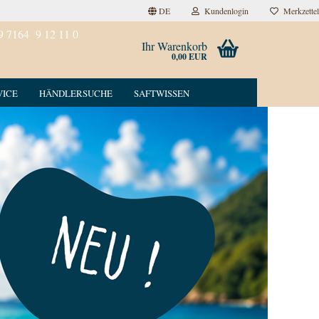
DE
Kundenlogin
Merkzettel
9 7164 9 12 11 0
Ihr Warenkorb
0,00 EUR
VICE
HÄNDLERSUCHE
SAFTWISSEN