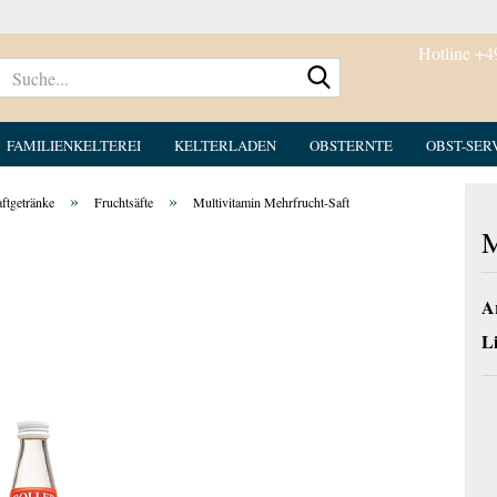
Hotline +4
Suche...
FAMILIENKELTEREI
KELTERLADEN
OBSTERNTE
OBST-SER
»
»
aftgetränke
Fruchtsäfte
Multivitamin Mehrfrucht-Saft
M
Ar
Li