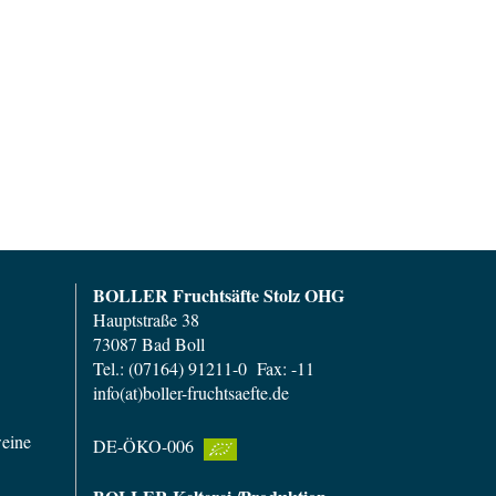
BOLLER Fruchtsäfte Stolz OHG
Hauptstraße 38
73087 Bad Boll
Tel.: (07164) 91211-0 Fax: -11
info(at)boller-fruchtsaefte.de
weine
DE-ÖKO-006