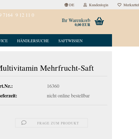
DE
Kundenlogin
Merkzettel
9 7164 9 12 11 0
Ihr Warenkorb
0,00 EUR
VICE
HÄNDLERSUCHE
SAFTWISSEN
ultivitamin Mehrfrucht-Saft
t.Nr.:
16360
eferzeit:
nicht online bestellbar
FRAGE ZUM PRODUKT