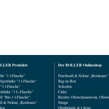
OLLER Produkte
Der BOLLER Onlineshop
fte "1 l-Flasche"
Fruchtsaft & Nektar „Bordeaux“
ftgetränke "1 l-Flasche"
Bag-in-Box
"1 l-Flasche"
Schorlen
etränke "1 L-Flasche"
Cider
ft "Bio 1 l-Flasche"
Bizzler, Obstschaumwein, Obst
aft & Nektar „Bordeaux“
Sirupe
Box
Obstbrände & Liköre