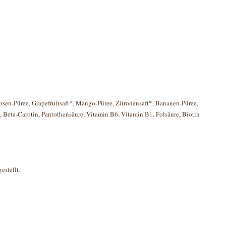
osen-Püree, Grapefruitsaft*, Mango-Püree, Zitronensaft*, Bananen-Püree,
Beta-Carotin, Pantothensäure, Vitamin B6, Vitamin B1, Folsäure, Biotin
estellt.